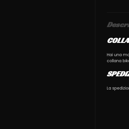
Descr
COLLA
Hai una mot
collana bik
SPEDI
La spedizi