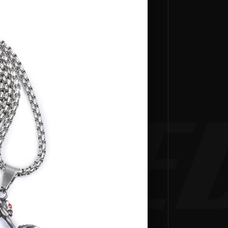
GIACCA DA MOTO
PERSONALIZZATA
PEE
★★★★★
Da
€449,00