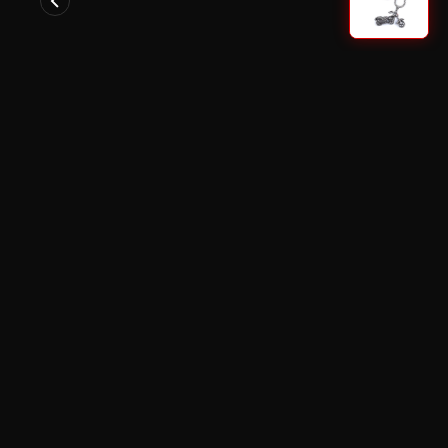
Da
€85,00