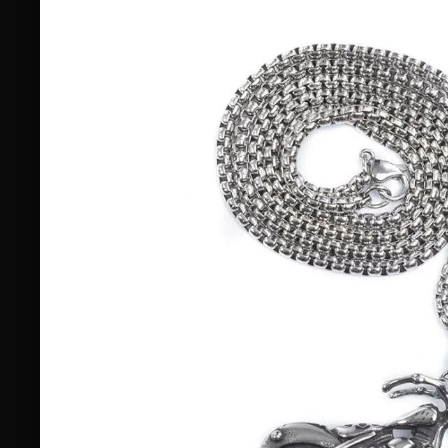
PROTEZIONI ESTERNE
GINOCCHIA | SAPONETTE
S
★★★★★
Da
€30,00
€50,00