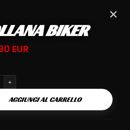
CONTATTI
PARLIAMO ORA
✕
Carrello
LLANA BIKER
UITS
.90 EUR
tuta è
+
AGGIUNGI AL CARRELLO
10
prodotti