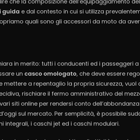
a dire che la composizione dell’equipaggiamento de
di guida
e dal contesto in cui si utilizza prevalent
opriamo quali sono gli accessori da moto da ave
ara in merito: tutti i conducenti ed i passeggeri a
ssare un
casco omologato
, che deve essere rego
he mettere a repentaglio la propria sicurezza, vuol
recidiva, rischiare il fermo amministrativo del mezzo
 vari siti online per rendersi conto dell’abbondanza 
’oggi sul mercato. Per semplicità, è possibile suddi
hi integrali, i caschi jet ed i caschi modulari.